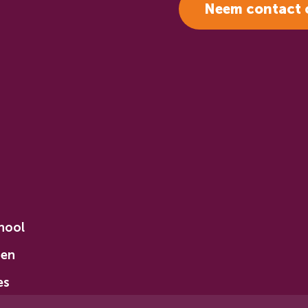
Neem contact 
hool
den
es