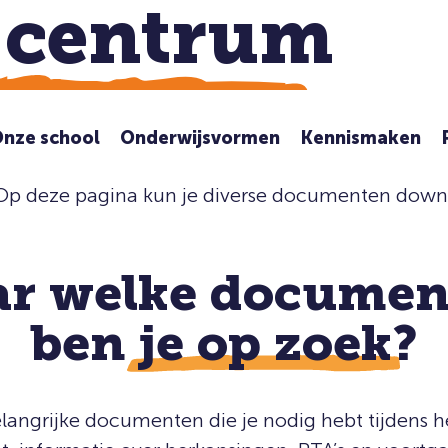
d
centrum
Nieuw
nze school
Onderwijsvormen
Kennismaken
? Op deze pagina kun je diverse documenten dow
ar welke documen
ben
je op zoek
?
elangrijke documenten die je nodig hebt tijdens he