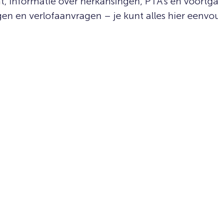
 informatie over herkansingen, PTA’s en voortga
gen en verlofaanvragen – je kunt alles hier eenv