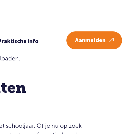
s
Downloads
Vacatures
Contact
Inloggen
Aanmelden
Praktische info
nloaden.
ten
t schooljaar. Of je nu op zoek