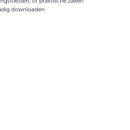
ngstoetsen, of praktische zaken
oudig downloaden.